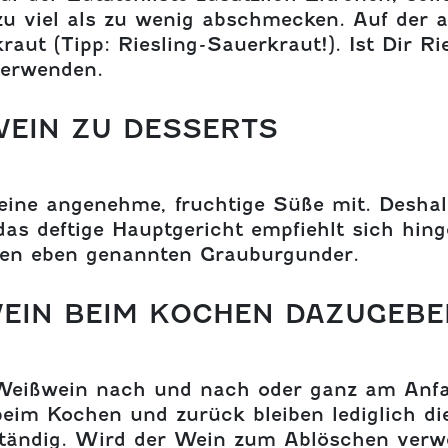
u viel als zu wenig abschmecken. Auf der a
aut (Tipp: Riesling-Sauerkraut!). Ist Dir R
verwenden.
EIN ZU DESSERTS
eine angenehme, fruchtige Süße mit. Deshal
as deftige Hauptgericht empfiehlt sich hin
den eben genannten Grauburgunder.
IN BEIM KOCHEN DAZUGEBEN
r Weißwein nach und nach oder ganz am Anf
beim Kochen und zurück bleiben lediglich 
lständig. Wird der Wein zum Ablöschen ver