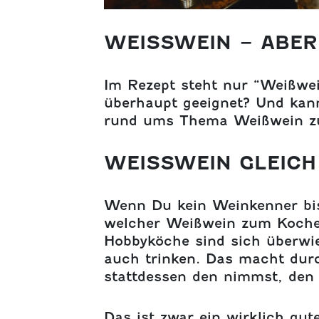
WEISSWEIN – ABE
Im Rezept steht nur “Weißwe
überhaupt geeignet? Und kann
rund ums Thema Weißwein z
WEISSWEIN GLEICH 
Wenn Du kein Weinkenner bis
welcher Weißwein zum Kochen
Hobbyköche sind sich überwi
auch trinken. Das macht dur
stattdessen den nimmst, den
Das ist zwar ein wirklich gut