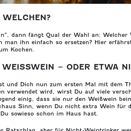
R WELCHEN?
in”, dann fängt Qual der Wahl an: Welcher
 man ihn einfach so ersetzen? Hier erfähr
um Kochen.
WEISSWEIN – ODER ETWA NIC
t und Dich nun zum ersten Mal mit dem Th
 verwendet wird, wirst Du auf viele versc
egend einig, dass sie nur den Weißwein bei
chaus Sinn, wenn Du nicht extra Wein für d
 Du sowieso schon im Haus hast.
er Ratschlag, aber für Nicht-Weintrinker wen